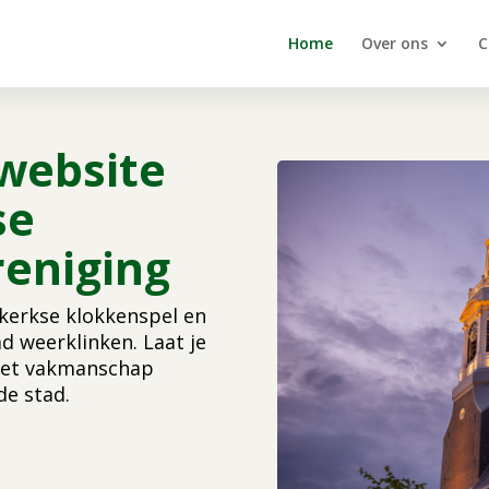
Home
Over ons
C
website
se
eniging
jkerkse klokkenspel en
d weerklinken. Laat je
 het vakmanschap
de stad.