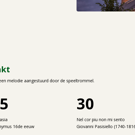
nkt
h een melodie aangestuurd door de speeltrommel.
5
30
asia
Nel cor piu non mi sento
nymus 16de eeuw
Giovanni Pasisiello (1740-181